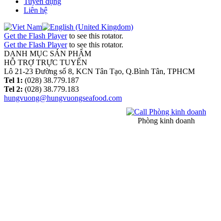
Tuyển dụng
Liên hệ
Get the Flash Player
to see this rotator.
Get the Flash Player
to see this rotator.
DANH MỤC SẢN PHẨM
HỖ TRỢ TRỰC TUYẾN
Lô 21-23 Đường số 8, KCN Tân Tạo, Q.Bình Tân, TPHCM
Tel 1:
(028) 38.779.187
Tel 2:
(028) 38.779.183
hungvuong@hungvuongseafood.com
Phòng kinh doanh