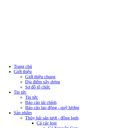
Trang chủ
Giới thiệu
Giới thiệu chung
Địa điểm xây dựng
Sơ đồ tổ chức
Tin tức
Tin tức
Báo cáo tài chính
Báo cáo lao động - quỹ lương
Sản phẩm
Thủy hải sản tươi - đông lạnh
Cá các loại