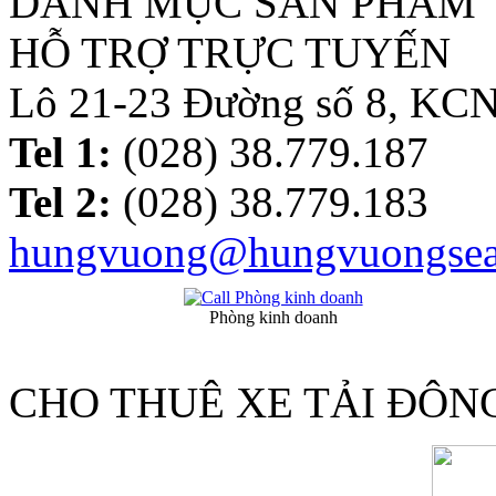
DANH MỤC SẢN PHẨM
HỖ TRỢ TRỰC TUYẾN
Lô 21-23 Đường số 8, KC
Tel 1:
(028) 38.779.187
Tel 2:
(028) 38.779.183
hungvuong@hungvuongsea
Phòng kinh doanh
CHO THUÊ XE TẢI ĐÔN