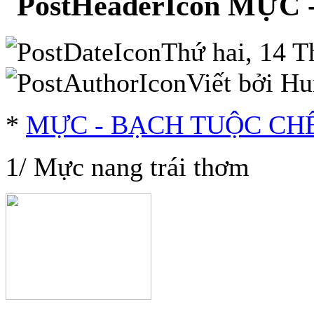
MỰC 
Thứ hai, 14 T
Viết bởi H
*
MỰC - BẠCH TUỘC CHẾ
1/ Mực nang trái thơm