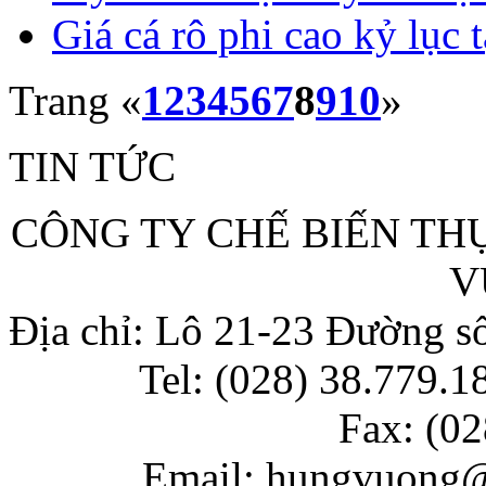
Giá cá rô phi cao kỷ lục 
Trang
«
1
2
3
4
5
6
7
8
9
10
»
TIN TỨC
CÔNG TY CHẾ BIẾN T
V
Địa chỉ: Lô 21-23 Đường 
Tel: (028) 38.779.18
Fax: (
02
Email: hungvuong