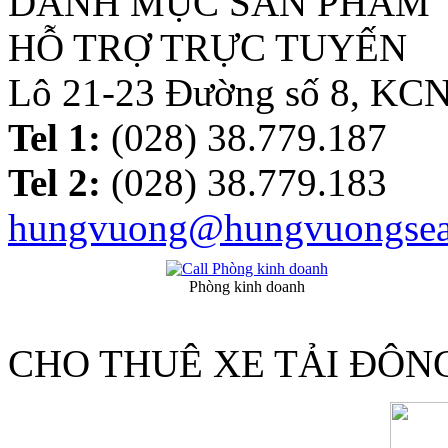
DANH MỤC SẢN PHẨM
HỖ TRỢ TRỰC TUYẾN
Lô 21-23 Đường số 8, KC
Tel 1:
(028) 38.779.187
Tel 2:
(028) 38.779.183
hungvuong@hungvuongsea
Phòng kinh doanh
CHO THUÊ XE TẢI ĐÔN