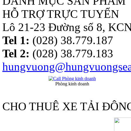
DANH MỤC SẢN PHẨM
HỖ TRỢ TRỰC TUYẾN
Lô 21-23 Đường số 8, KC
Tel 1:
(028) 38.779.187
Tel 2:
(028) 38.779.183
hungvuong@hungvuongsea
Phòng kinh doanh
CHO THUÊ XE TẢI ĐÔN